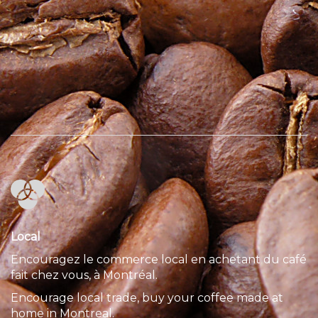
Local
Encouragez le commerce local en achetant du café
fait chez vous, à Montréal.
Encourage local trade, buy your coffee made at
home in Montreal.