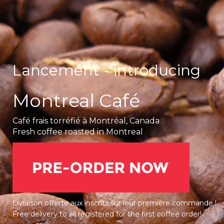
Lancement - introducing
Montreal Café
Café frais torréfié à Montréal, Canada
Fresh coffee roasted in Montreal
Livraison offerte aux inscrits sur leur première commande !
Free delivery to all registered for the first coffee order!